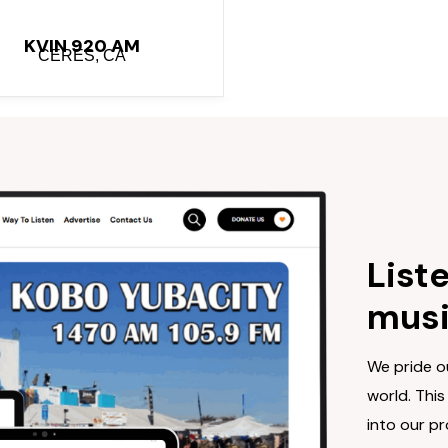
KVIN 920 AM
CERES, CA
List
musi
We pride ou
world. Thi
into our pr