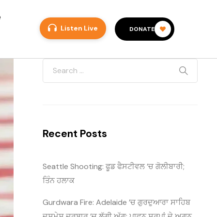
e
Listen Live
DONATE
Recent Posts
Seattle Shooting: ਫੂਡ ਫੈਸਟੀਵਲ ’ਚ ਗੋਲੀਬਾਰੀ;
ਤਿੰਨ ਹਲਾਕ
Gurdwara Fire: Adelaide ’ਚ ਗੁਰਦੁਆਰਾ ਸਾਹਿਬ
ਦਸ਼ਮੇਸ਼ ਦਰਬਾਰ ’ਚ ਲੱਗੀ ਅੱਗ; ਪਾਵਨ ਸਰੂਪਾਂ ਦੇ ਅਗਨ