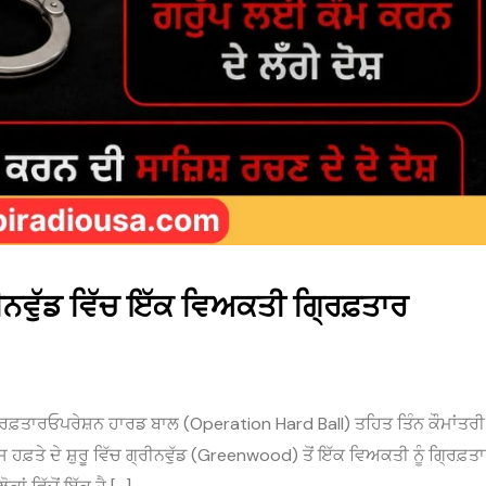
ਗ੍ਰੀਨਵੁੱਡ ਵਿੱਚ ਇੱਕ ਵਿਅਕਤੀ ਗ੍ਰਿਫ਼ਤਾਰ
ੀ ਗ੍ਰਿਫ਼ਤਾਰਓਪਰੇਸ਼ਨ ਹਾਰਡ ਬਾਲ (Operation Hard Ball) ਤਹਿਤ ਤਿੰਨ ਕੌਮਾਂਤਰੀ
਼ਤੇ ਦੇ ਸ਼ੁਰੂ ਵਿੱਚ ਗ੍ਰੀਨਵੁੱਡ (Greenwood) ਤੋਂ ਇੱਕ ਵਿਅਕਤੀ ਨੂੰ ਗ੍ਰਿਫ਼ਤ