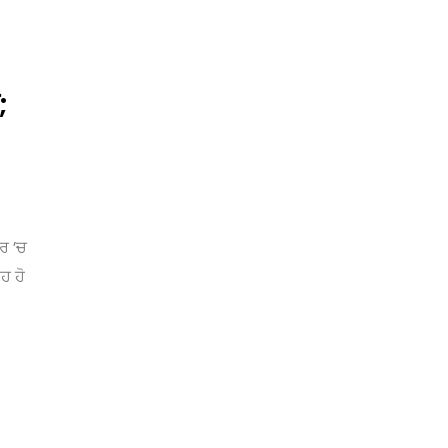
;
ਰ ’ਚ
ਹ ਹੋ