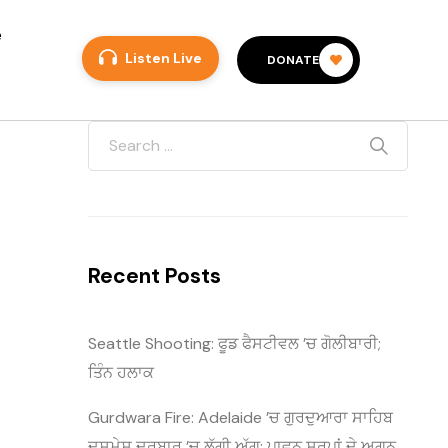
e
Listen Live
DONATE
Recent Posts
Seattle Shooting: ਫੂਡ ਫੈਸਟੀਵਲ ’ਚ ਗੋਲੀਬਾਰੀ;
ਤਿੰਨ ਹਲਾਕ
Gurdwara Fire: Adelaide ’ਚ ਗੁਰਦੁਆਰਾ ਸਾਹਿਬ
ਦਸ਼ਮੇਸ਼ ਦਰਬਾਰ ’ਚ ਲੱਗੀ ਅੱਗ; ਪਾਵਨ ਸਰੂਪਾਂ ਦੇ ਅਗਨ